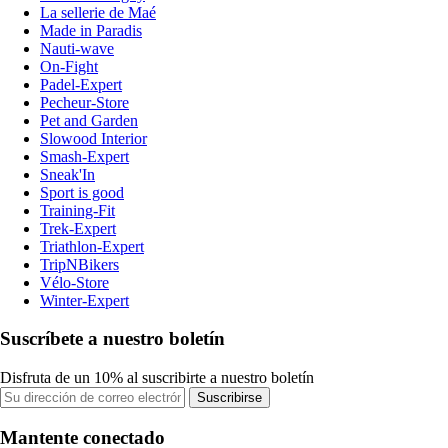
La sellerie de Maé
Made in Paradis
Nauti-wave
On-Fight
Padel-Expert
Pecheur-Store
Pet and Garden
Slowood Interior
Smash-Expert
Sneak'In
Sport is good
Training-Fit
Trek-Expert
Triathlon-Expert
TripNBikers
Vélo-Store
Winter-Expert
Suscríbete a nuestro boletín
Disfruta de un 10% al suscribirte a nuestro boletín
Suscribirse
Mantente conectado