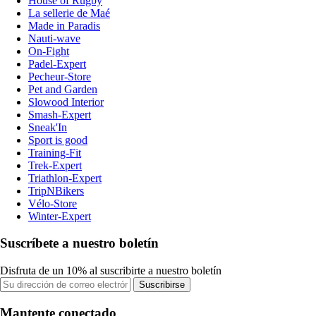
House of Rugby
La sellerie de Maé
Made in Paradis
Nauti-wave
On-Fight
Padel-Expert
Pecheur-Store
Pet and Garden
Slowood Interior
Smash-Expert
Sneak'In
Sport is good
Training-Fit
Trek-Expert
Triathlon-Expert
TripNBikers
Vélo-Store
Winter-Expert
Suscríbete a nuestro boletín
Disfruta de un 10% al suscribirte a nuestro boletín
Suscribirse
Mantente conectado