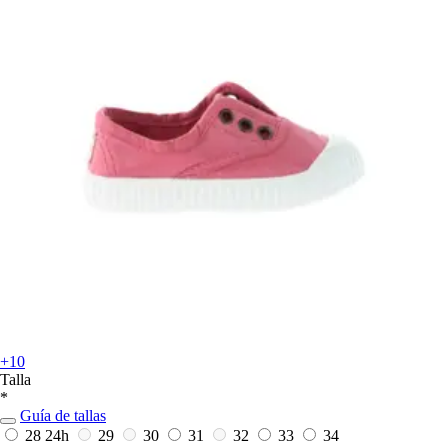
+10
Talla
*
Guía de tallas
28
24h
29
30
31
32
33
34