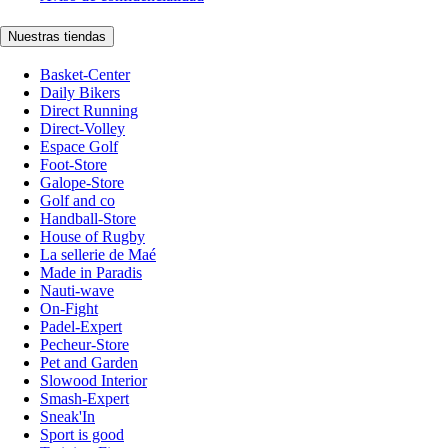
Nuestras tiendas
Basket-Center
Daily Bikers
Direct Running
Direct-Volley
Espace Golf
Foot-Store
Galope-Store
Golf and co
Handball-Store
House of Rugby
La sellerie de Maé
Made in Paradis
Nauti-wave
On-Fight
Padel-Expert
Pecheur-Store
Pet and Garden
Slowood Interior
Smash-Expert
Sneak'In
Sport is good