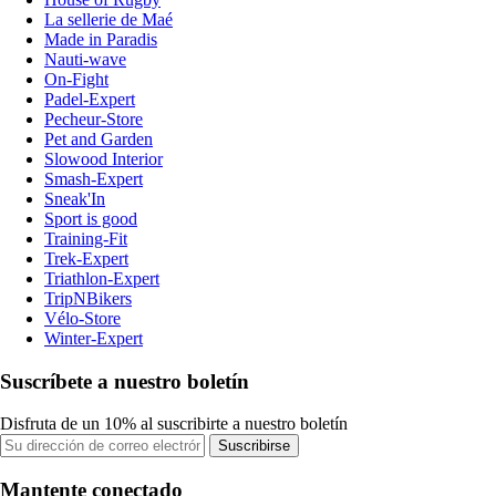
La sellerie de Maé
Made in Paradis
Nauti-wave
On-Fight
Padel-Expert
Pecheur-Store
Pet and Garden
Slowood Interior
Smash-Expert
Sneak'In
Sport is good
Training-Fit
Trek-Expert
Triathlon-Expert
TripNBikers
Vélo-Store
Winter-Expert
Suscríbete a nuestro boletín
Disfruta de un 10% al suscribirte a nuestro boletín
Suscribirse
Mantente conectado