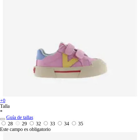
+0
Talla
*
Guía de tallas
28
29
32
33
34
35
Este campo es obligatorio