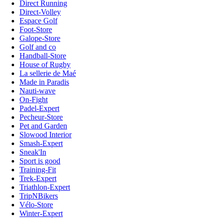
Direct Running
Direct-Volley
Espace Golf
Foot-Store
Galope-Store
Golf and co
Handball-Store
House of Rugby
La sellerie de Maé
Made in Paradis
Nauti-wave
On-Fight
Padel-Expert
Pecheur-Store
Pet and Garden
Slowood Interior
Smash-Expert
Sneak'In
Sport is good
Training-Fit
Trek-Expert
Triathlon-Expert
TripNBikers
Vélo-Store
Winter-Expert