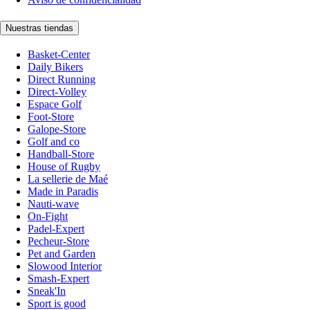
Nuestras tiendas
Basket-Center
Daily Bikers
Direct Running
Direct-Volley
Espace Golf
Foot-Store
Galope-Store
Golf and co
Handball-Store
House of Rugby
La sellerie de Maé
Made in Paradis
Nauti-wave
On-Fight
Padel-Expert
Pecheur-Store
Pet and Garden
Slowood Interior
Smash-Expert
Sneak'In
Sport is good