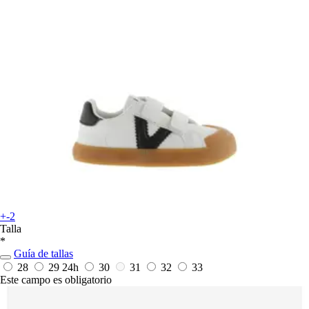
+-2
Talla
*
Guía de tallas
28
29
24h
30
31
32
33
Este campo es obligatorio