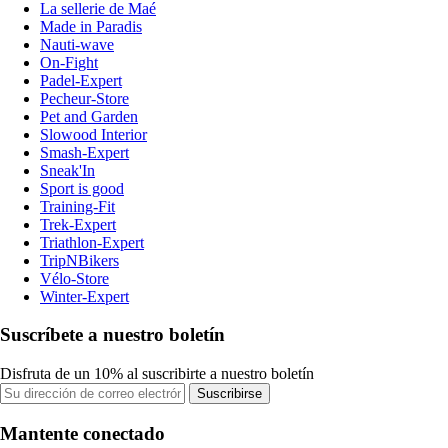
La sellerie de Maé
Made in Paradis
Nauti-wave
On-Fight
Padel-Expert
Pecheur-Store
Pet and Garden
Slowood Interior
Smash-Expert
Sneak'In
Sport is good
Training-Fit
Trek-Expert
Triathlon-Expert
TripNBikers
Vélo-Store
Winter-Expert
Suscríbete a nuestro boletín
Disfruta de un 10% al suscribirte a nuestro boletín
Suscribirse
Mantente conectado