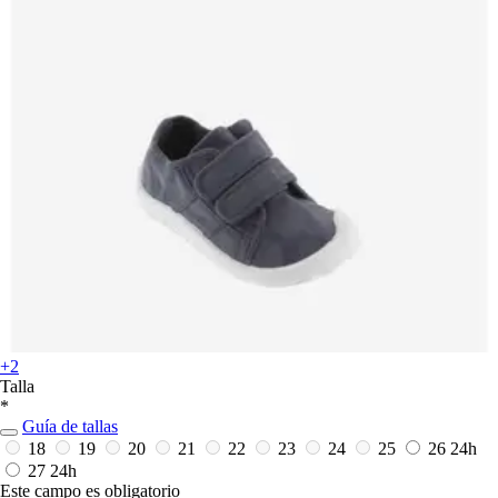
+2
Talla
*
Guía de tallas
18
19
20
21
22
23
24
25
26
24h
27
24h
Este campo es obligatorio