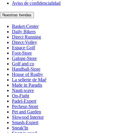
Aviso de confidencialidad
Nuestras tiendas
Basket-Center
Daily Bikers
Direct Running
Direct-Volley
Espace Golf
Foot-Store
Galope-Store
Golf and co
Handball-Store
House of Rugby
La sellerie de Maé
Made in Paradis
Nauti-wave
On-Fight
Padel-Expert
Pecheur-Store
Pet and Garden
Slowood Interior
Smash-Expert
Sneak'In