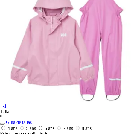
+-1
Talla
*
Guía de tallas
4 ans
5 ans
6 ans
7 ans
8 ans
Este campo es obligatorio