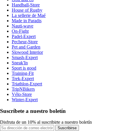
Handball-Store
House of Rugby
La sellerie de Maé
Made in Paradis
Nauti-wave
On-Fight
Padel-Expert
Pecheur-Store
Pet and Garden
Slowood Interior
Smash-Expert
Sneak'In
Sport is good
Training-Fit
Trek-Expert
Triathlon-Expert
TripNBikers
Vélo-Store
Winter-Expert
Suscríbete a nuestro boletín
Disfruta de un 10% al suscribirte a nuestro boletín
Suscribirse