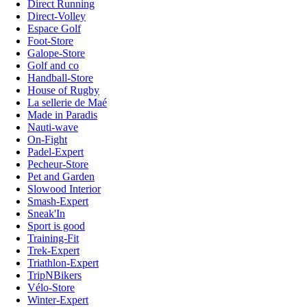
Direct Running
Direct-Volley
Espace Golf
Foot-Store
Galope-Store
Golf and co
Handball-Store
House of Rugby
La sellerie de Maé
Made in Paradis
Nauti-wave
On-Fight
Padel-Expert
Pecheur-Store
Pet and Garden
Slowood Interior
Smash-Expert
Sneak'In
Sport is good
Training-Fit
Trek-Expert
Triathlon-Expert
TripNBikers
Vélo-Store
Winter-Expert