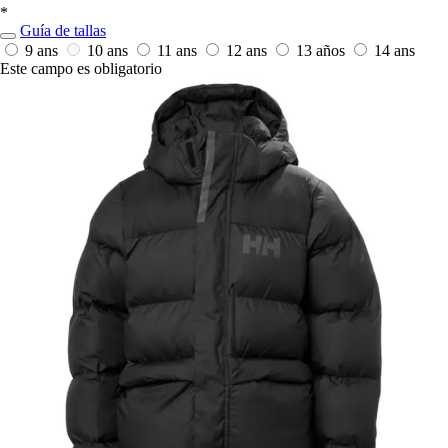
*
Guía de tallas
9 ans
10 ans
11 ans
12 ans
13 años
14 ans
Este campo es obligatorio