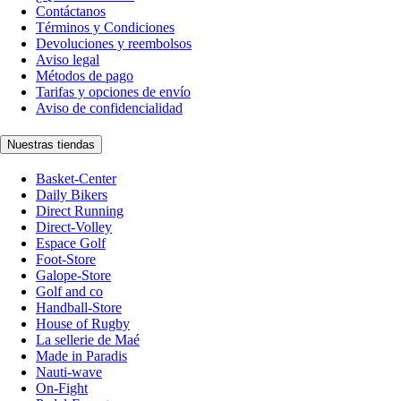
Contáctanos
Términos y Condiciones
Devoluciones y reembolsos
Aviso legal
Métodos de pago
Tarifas y opciones de envío
Aviso de confidencialidad
Nuestras tiendas
Basket-Center
Daily Bikers
Direct Running
Direct-Volley
Espace Golf
Foot-Store
Galope-Store
Golf and co
Handball-Store
House of Rugby
La sellerie de Maé
Made in Paradis
Nauti-wave
On-Fight