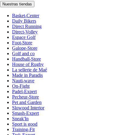
Nuestras tiendas
Basket-Center
Daily Bikers
Direct Running
Direct-Volley
Espace Golf
Foot-Store
Galope-Store
Golf and co
Handball-Store
House of Rugby
La sellerie de Maé
Made in Paradis
Nauti-wave
On-Fight
Padel-Expert
Pecheur-Store
Pet and Garden
Slowood Interior
Smash-Expert
Sneak'In
Sport is good
Training-Fit
Trek-Expert