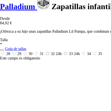
Palladium
Zapatillas infant
Desde
84,92 €
¡Ofrezca a su hijo unas zapatillas Palladium Lil Pampa, que combinan c
Talla
*
Guía de tallas
28
29
30
31
32
24h
33
24h
34
35
Este campo es obligatorio