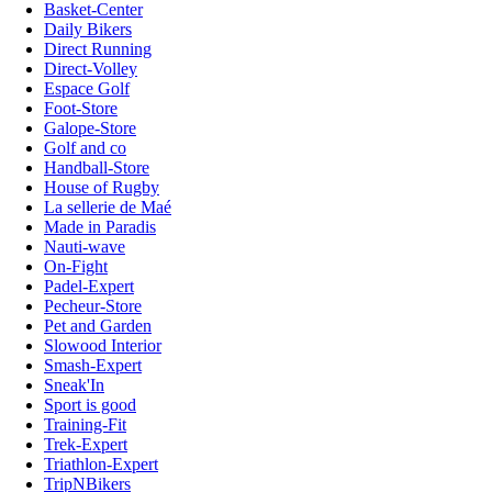
Basket-Center
Daily Bikers
Direct Running
Direct-Volley
Espace Golf
Foot-Store
Galope-Store
Golf and co
Handball-Store
House of Rugby
La sellerie de Maé
Made in Paradis
Nauti-wave
On-Fight
Padel-Expert
Pecheur-Store
Pet and Garden
Slowood Interior
Smash-Expert
Sneak'In
Sport is good
Training-Fit
Trek-Expert
Triathlon-Expert
TripNBikers