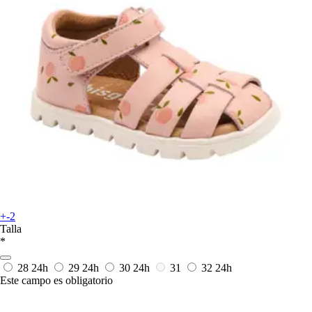
+-2
Talla
*
28
24h
29
24h
30
24h
31
32
24h
Este campo es obligatorio