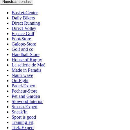
Nuestras tiendas
Basket-Center
Daily Bikers
Direct Running
Direct-Volley
Espace Golf
Foot-Store
Galope-Store
Golf and co
Handball-Store
House of Rugby
La sellerie de Maé
Made in Paradis
Nauti-wave
On-Fight
Padel-Expert
Pecheur-Store
Pet and Garden
Slowood Interior
Smash-Expert
Sneak'In
Sport is good
Training-Fit
Trek-Expert