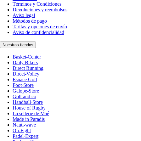
Términos y Condiciones
Devoluciones y reembolsos
Aviso legal
Métodos de pago
Tarifas y opciones de envío
Aviso de confidencialidad
Nuestras tiendas
Basket-Center
Daily Bikers
Direct Running
Direct-Volley
Espace Golf
Foot-Store
Galope-Store
Golf and co
Handball-Store
House of Rugby
La sellerie de Maé
Made in Paradis
Nauti-wave
On-Fight
Padel-Expert