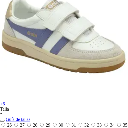
+6
Talla
*
Guía de tallas
26
27
28
29
30
31
32
33
34
35