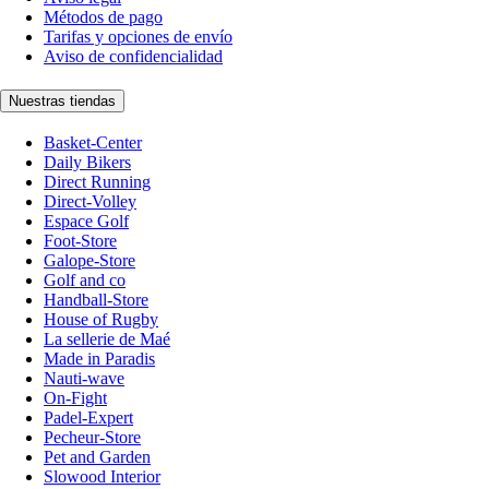
Métodos de pago
Tarifas y opciones de envío
Aviso de confidencialidad
Nuestras tiendas
Basket-Center
Daily Bikers
Direct Running
Direct-Volley
Espace Golf
Foot-Store
Galope-Store
Golf and co
Handball-Store
House of Rugby
La sellerie de Maé
Made in Paradis
Nauti-wave
On-Fight
Padel-Expert
Pecheur-Store
Pet and Garden
Slowood Interior