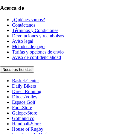
Acerca de
¿Quiénes somos?
Contáctanos
Términos y Condiciones
Devoluciones y reembolsos
Aviso legal
Métodos de pago
Tarifas y opciones de envío
Aviso de confidencialidad
Nuestras tiendas
Basket-Center
Daily Bikers
Direct Running
Direct-Volley
Espace Golf
Foot-Store
Galope-Store
Golf and co
Handball-Store
House of Rugby