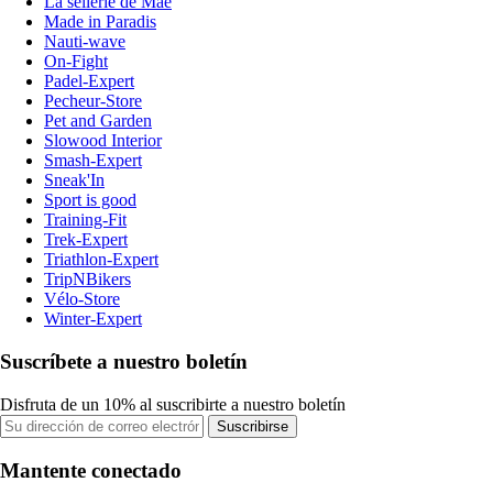
La sellerie de Maé
Made in Paradis
Nauti-wave
On-Fight
Padel-Expert
Pecheur-Store
Pet and Garden
Slowood Interior
Smash-Expert
Sneak'In
Sport is good
Training-Fit
Trek-Expert
Triathlon-Expert
TripNBikers
Vélo-Store
Winter-Expert
Suscríbete a nuestro boletín
Disfruta de un 10% al suscribirte a nuestro boletín
Suscribirse
Mantente conectado