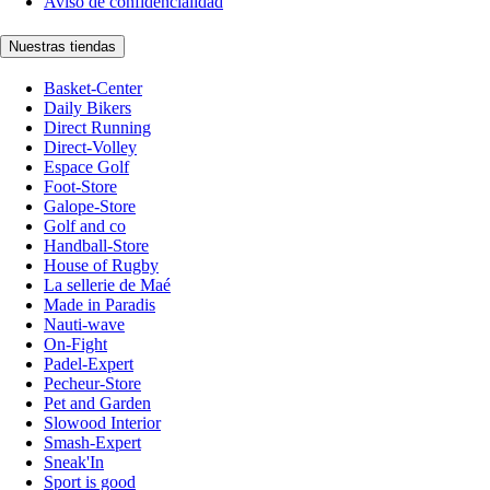
Aviso de confidencialidad
Nuestras tiendas
Basket-Center
Daily Bikers
Direct Running
Direct-Volley
Espace Golf
Foot-Store
Galope-Store
Golf and co
Handball-Store
House of Rugby
La sellerie de Maé
Made in Paradis
Nauti-wave
On-Fight
Padel-Expert
Pecheur-Store
Pet and Garden
Slowood Interior
Smash-Expert
Sneak'In
Sport is good