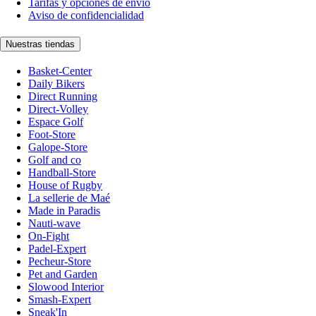
Tarifas y opciones de envío
Aviso de confidencialidad
Nuestras tiendas
Basket-Center
Daily Bikers
Direct Running
Direct-Volley
Espace Golf
Foot-Store
Galope-Store
Golf and co
Handball-Store
House of Rugby
La sellerie de Maé
Made in Paradis
Nauti-wave
On-Fight
Padel-Expert
Pecheur-Store
Pet and Garden
Slowood Interior
Smash-Expert
Sneak'In