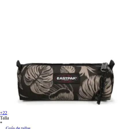
+22
Talla
*
Guía de tallas