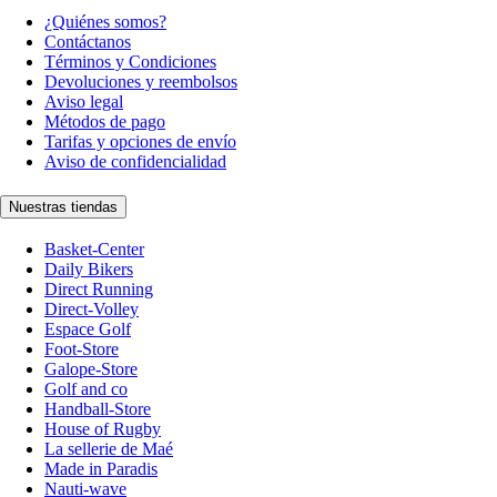
¿Quiénes somos?
Contáctanos
Términos y Condiciones
Devoluciones y reembolsos
Aviso legal
Métodos de pago
Tarifas y opciones de envío
Aviso de confidencialidad
Nuestras tiendas
Basket-Center
Daily Bikers
Direct Running
Direct-Volley
Espace Golf
Foot-Store
Galope-Store
Golf and co
Handball-Store
House of Rugby
La sellerie de Maé
Made in Paradis
Nauti-wave