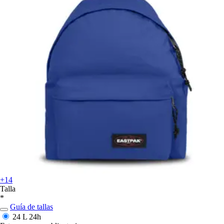
+14
Talla
*
Guía de tallas
24 L
24h