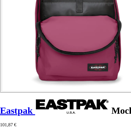
Eastpak
Moch
101,87 €