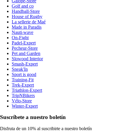
Galope-Store
Golf and co
Handball-Store
House of Rugby
La sellerie de Maé
Made in Paradis
Nauti-wave
On-Fight
Padel-Expert
Pecheur-Store
Pet and Garden
Slowood Interior
Smash-Expert
Sneak'In
Sport is good
Training-Fit
Trek-Expert
Triathlon-Expert
TripNBikers
Vélo-Store
Winter-Expert
Suscríbete a nuestro boletín
Disfruta de un 10% al suscribirte a nuestro boletín