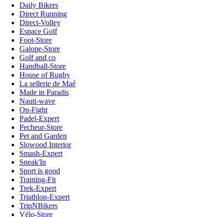
Daily Bikers
Direct Running
Direct-Volley
Espace Golf
Foot-Store
Galope-Store
Golf and co
Handball-Store
House of Rugby
La sellerie de Maé
Made in Paradis
Nauti-wave
On-Fight
Padel-Expert
Pecheur-Store
Pet and Garden
Slowood Interior
Smash-Expert
Sneak'In
Sport is good
Training-Fit
Trek-Expert
Triathlon-Expert
TripNBikers
Vélo-Store