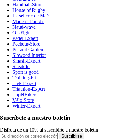
Handball-Store
House of Rugby
La sellerie de Maé
Made in Paradis
Nauti-wave
On-Fight
Padel-Expert
Pecheur-Store
Pet and Garden
Slowood Interior
Smash-Expert
Sneak'In
Sport is good
Training-Fit
Trek-Expert
Triathlon-Expert
TripNBikers
Vélo-Store
Winter-Expert
Suscríbete a nuestro boletín
Disfruta de un 10% al suscribirte a nuestro boletín
Suscribirse