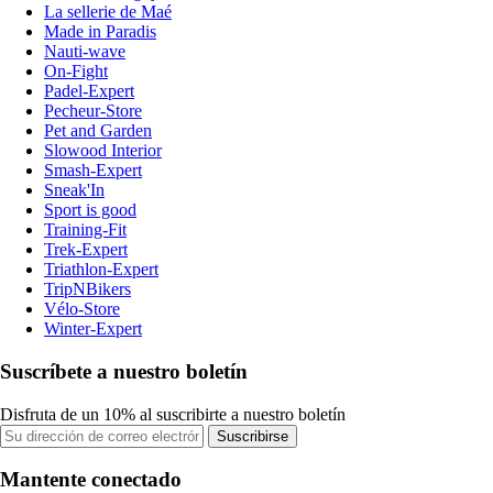
La sellerie de Maé
Made in Paradis
Nauti-wave
On-Fight
Padel-Expert
Pecheur-Store
Pet and Garden
Slowood Interior
Smash-Expert
Sneak'In
Sport is good
Training-Fit
Trek-Expert
Triathlon-Expert
TripNBikers
Vélo-Store
Winter-Expert
Suscríbete a nuestro boletín
Disfruta de un 10% al suscribirte a nuestro boletín
Suscribirse
Mantente conectado