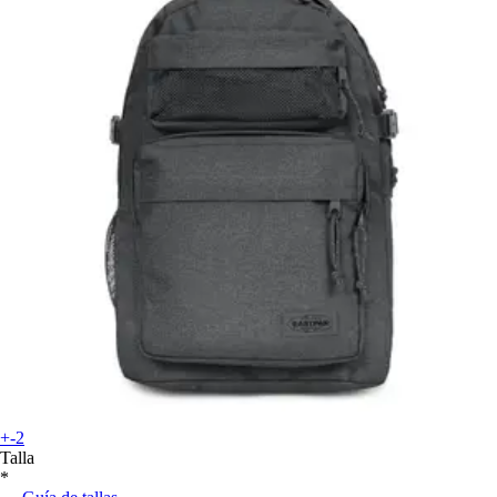
+-2
Talla
*