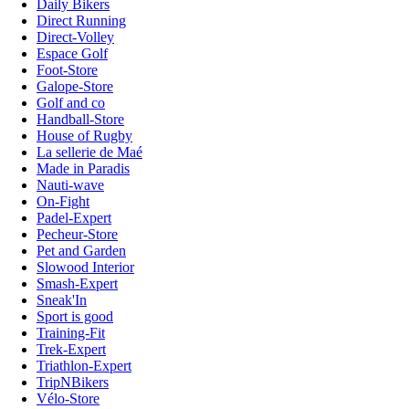
Daily Bikers
Direct Running
Direct-Volley
Espace Golf
Foot-Store
Galope-Store
Golf and co
Handball-Store
House of Rugby
La sellerie de Maé
Made in Paradis
Nauti-wave
On-Fight
Padel-Expert
Pecheur-Store
Pet and Garden
Slowood Interior
Smash-Expert
Sneak'In
Sport is good
Training-Fit
Trek-Expert
Triathlon-Expert
TripNBikers
Vélo-Store