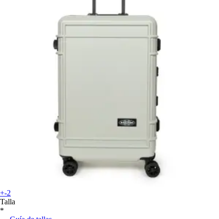
+-2
Talla
*