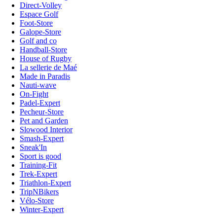
Direct-Volley
Espace Golf
Foot-Store
Galope-Store
Golf and co
Handball-Store
House of Rugby
La sellerie de Maé
Made in Paradis
Nauti-wave
On-Fight
Padel-Expert
Pecheur-Store
Pet and Garden
Slowood Interior
Smash-Expert
Sneak'In
Sport is good
Training-Fit
Trek-Expert
Triathlon-Expert
TripNBikers
Vélo-Store
Winter-Expert