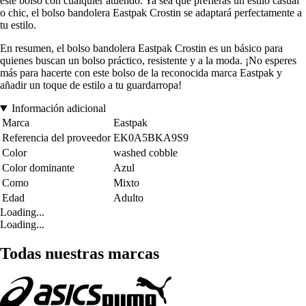
este bolso con cualquier atuendo. Ya sea que prefieras un estilo casual
o chic, el bolso bandolera Eastpak Crostin se adaptará perfectamente a
tu estilo.
En resumen, el bolso bandolera Eastpak Crostin es un básico para
quienes buscan un bolso práctico, resistente y a la moda. ¡No esperes
más para hacerte con este bolso de la reconocida marca Eastpak y
añadir un toque de estilo a tu guardarropa!
Información adicional
Marca
Eastpak
Referencia del proveedor
EK0A5BKA9S9
Color
washed cobble
Color dominante
Azul
Como
Mixto
Edad
Adulto
Loading...
Loading...
Todas nuestras marcas