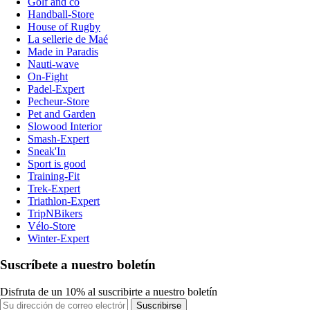
Golf and co
Handball-Store
House of Rugby
La sellerie de Maé
Made in Paradis
Nauti-wave
On-Fight
Padel-Expert
Pecheur-Store
Pet and Garden
Slowood Interior
Smash-Expert
Sneak'In
Sport is good
Training-Fit
Trek-Expert
Triathlon-Expert
TripNBikers
Vélo-Store
Winter-Expert
Suscríbete a nuestro boletín
Disfruta de un 10% al suscribirte a nuestro boletín
Suscribirse