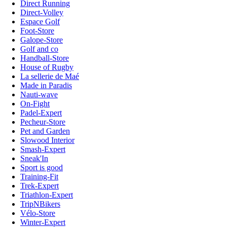
Direct Running
Direct-Volley
Espace Golf
Foot-Store
Galope-Store
Golf and co
Handball-Store
House of Rugby
La sellerie de Maé
Made in Paradis
Nauti-wave
On-Fight
Padel-Expert
Pecheur-Store
Pet and Garden
Slowood Interior
Smash-Expert
Sneak'In
Sport is good
Training-Fit
Trek-Expert
Triathlon-Expert
TripNBikers
Vélo-Store
Winter-Expert