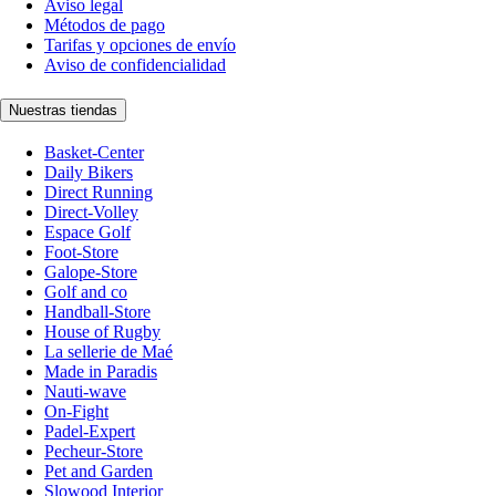
Aviso legal
Métodos de pago
Tarifas y opciones de envío
Aviso de confidencialidad
Nuestras tiendas
Basket-Center
Daily Bikers
Direct Running
Direct-Volley
Espace Golf
Foot-Store
Galope-Store
Golf and co
Handball-Store
House of Rugby
La sellerie de Maé
Made in Paradis
Nauti-wave
On-Fight
Padel-Expert
Pecheur-Store
Pet and Garden
Slowood Interior