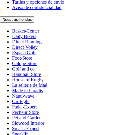
Tarifas y opciones de envío
Aviso de confidencialidad
Nuestras tiendas
Basket-Center
Daily Bikers
Direct Running
Direct-Volley
Espace Golf
Foot-Store
Galope-Store
Golf and co
Handball-Store
House of Rugby
La sellerie de Maé
Made in Paradis
Nauti-wave
On-Fight
Padel-Expert
Pecheur-Store
Pet and Garden
Slowood Interior
Smash-Expert
Sneak'In