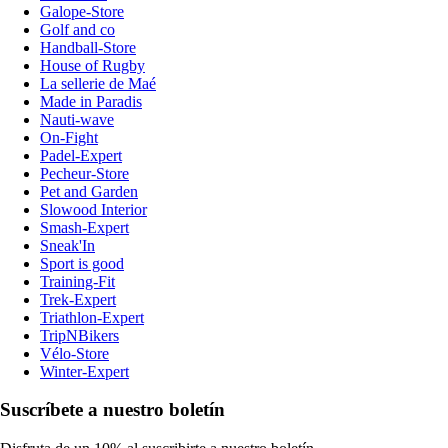
Galope-Store
Golf and co
Handball-Store
House of Rugby
La sellerie de Maé
Made in Paradis
Nauti-wave
On-Fight
Padel-Expert
Pecheur-Store
Pet and Garden
Slowood Interior
Smash-Expert
Sneak'In
Sport is good
Training-Fit
Trek-Expert
Triathlon-Expert
TripNBikers
Vélo-Store
Winter-Expert
Suscríbete a nuestro boletín