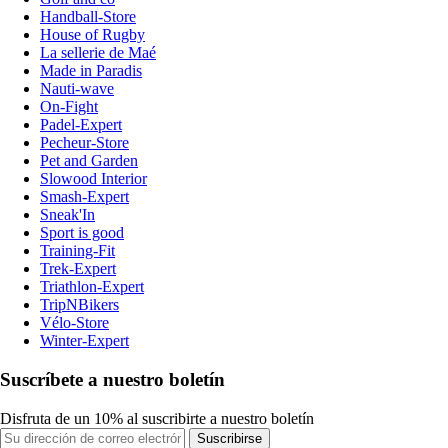
Handball-Store
House of Rugby
La sellerie de Maé
Made in Paradis
Nauti-wave
On-Fight
Padel-Expert
Pecheur-Store
Pet and Garden
Slowood Interior
Smash-Expert
Sneak'In
Sport is good
Training-Fit
Trek-Expert
Triathlon-Expert
TripNBikers
Vélo-Store
Winter-Expert
Suscríbete a nuestro boletín
Disfruta de un 10% al suscribirte a nuestro boletín
Suscribirse