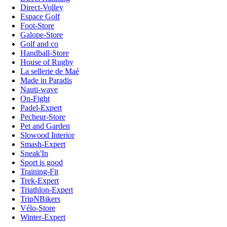
Direct-Volley
Espace Golf
Foot-Store
Galope-Store
Golf and co
Handball-Store
House of Rugby
La sellerie de Maé
Made in Paradis
Nauti-wave
On-Fight
Padel-Expert
Pecheur-Store
Pet and Garden
Slowood Interior
Smash-Expert
Sneak'In
Sport is good
Training-Fit
Trek-Expert
Triathlon-Expert
TripNBikers
Vélo-Store
Winter-Expert