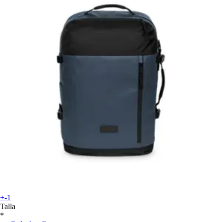
+-1
Talla
*