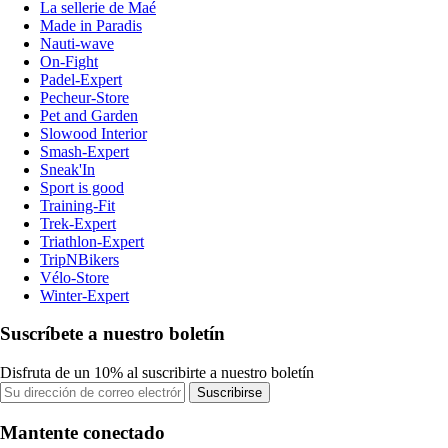
La sellerie de Maé
Made in Paradis
Nauti-wave
On-Fight
Padel-Expert
Pecheur-Store
Pet and Garden
Slowood Interior
Smash-Expert
Sneak'In
Sport is good
Training-Fit
Trek-Expert
Triathlon-Expert
TripNBikers
Vélo-Store
Winter-Expert
Suscríbete a nuestro boletín
Disfruta de un 10% al suscribirte a nuestro boletín
Suscribirse
Mantente conectado