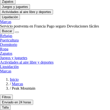
Zapatos
Juegos y juguetes
Actividades al aire libre y deportes
Liquidación
Marcas
Servicio postventa en Francia
Pago seguro
Devoluciones fáciles
Buscar
Rebajas
Puericultura
Dormitorio
Ropa
Zapatos
Juegos y juguetes
Actividades al aire libre y deportes
Liquidación
Marcas
Inicio
/
Marcas
/
Peak Mountain
Filtros
Enviado en 24 horas
Talla