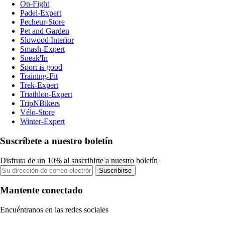
On-Fight
Padel-Expert
Pecheur-Store
Pet and Garden
Slowood Interior
Smash-Expert
Sneak'In
Sport is good
Training-Fit
Trek-Expert
Triathlon-Expert
TripNBikers
Vélo-Store
Winter-Expert
Suscríbete a nuestro boletín
Disfruta de un 10% al suscribirte a nuestro boletín
Suscribirse
Mantente conectado
Encuéntranos en las redes sociales