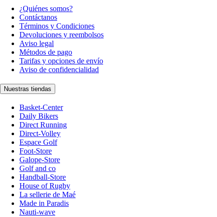
¿Quiénes somos?
Contáctanos
Términos y Condiciones
Devoluciones y reembolsos
Aviso legal
Métodos de pago
Tarifas y opciones de envío
Aviso de confidencialidad
Nuestras tiendas
Basket-Center
Daily Bikers
Direct Running
Direct-Volley
Espace Golf
Foot-Store
Galope-Store
Golf and co
Handball-Store
House of Rugby
La sellerie de Maé
Made in Paradis
Nauti-wave