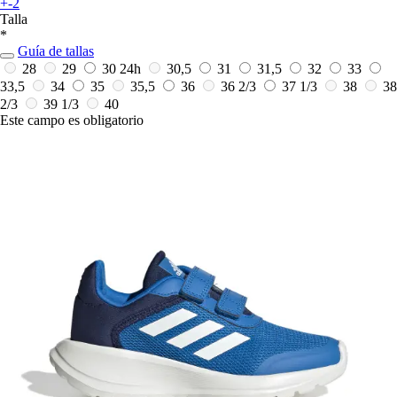
+-2
Talla
*
Guía de tallas
28
29
30
24h
30,5
31
31,5
32
33
33,5
34
35
35,5
36
36 2/3
37 1/3
38
38
2/3
39 1/3
40
Este campo es obligatorio