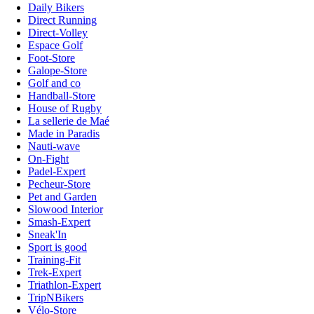
Daily Bikers
Direct Running
Direct-Volley
Espace Golf
Foot-Store
Galope-Store
Golf and co
Handball-Store
House of Rugby
La sellerie de Maé
Made in Paradis
Nauti-wave
On-Fight
Padel-Expert
Pecheur-Store
Pet and Garden
Slowood Interior
Smash-Expert
Sneak'In
Sport is good
Training-Fit
Trek-Expert
Triathlon-Expert
TripNBikers
Vélo-Store