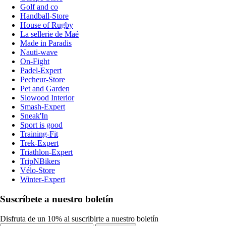
Golf and co
Handball-Store
House of Rugby
La sellerie de Maé
Made in Paradis
Nauti-wave
On-Fight
Padel-Expert
Pecheur-Store
Pet and Garden
Slowood Interior
Smash-Expert
Sneak'In
Sport is good
Training-Fit
Trek-Expert
Triathlon-Expert
TripNBikers
Vélo-Store
Winter-Expert
Suscríbete a nuestro boletín
Disfruta de un 10% al suscribirte a nuestro boletín