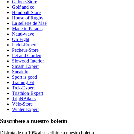
Galope-Store
Golf and co
Handball-Store
House of Rugby
La sellerie de Maé
Made in Paradis
Nauti-wave
On-Fight
Padel-Expert
Pecheur-Store
Pet and Garden
Slowood Interior
Smash-Expert
Sneak'In
Sport is good
Training-Fit
Trek-Expert
Triathlon-Expert
TripNBikers
Vélo-Store
Winter-Expert
Suscríbete a nuestro boletín
Disfruta de un 10% al suscribirte a nuestro boletín