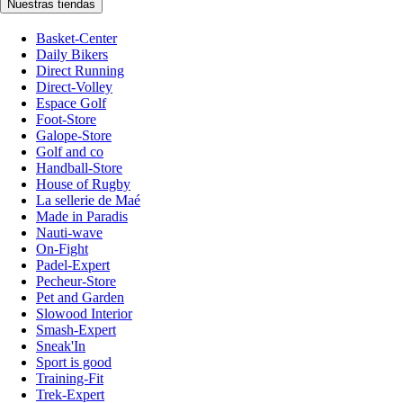
Nuestras tiendas
Basket-Center
Daily Bikers
Direct Running
Direct-Volley
Espace Golf
Foot-Store
Galope-Store
Golf and co
Handball-Store
House of Rugby
La sellerie de Maé
Made in Paradis
Nauti-wave
On-Fight
Padel-Expert
Pecheur-Store
Pet and Garden
Slowood Interior
Smash-Expert
Sneak'In
Sport is good
Training-Fit
Trek-Expert