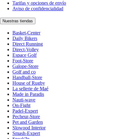
Tarifas y opciones de envío
Aviso de confidencialidad
Nuestras tiendas
Basket-Center
Daily Bikers
Direct Running
Direct-Volley
Espace Golf
Foot-Store
Galope-Store
Golf and co
Handball-Store
House of Rugby
La sellerie de Maé
Made in Paradis
Nauti-wave
On-Fight
Padel-Expert
Pecheur-Store
Pet and Garden
Slowood Interior
Smash-Expert
Sneak'In