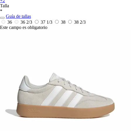
+2
Talla
*
Guía de tallas
36
36 2/3
37 1/3
38
38 2/3
Este campo es obligatorio