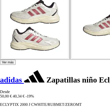
Ver más
adidas
Zapatillas niño Ec
Desde
50,00 €
40,34 €
-19%
ECLYPTIX 2000 J CWHITE/RUBMET/ZEROMT