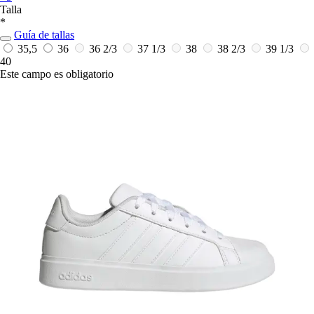
Talla
*
Guía de tallas
35,5
36
36 2/3
37 1/3
38
38 2/3
39 1/3
40
Este campo es obligatorio