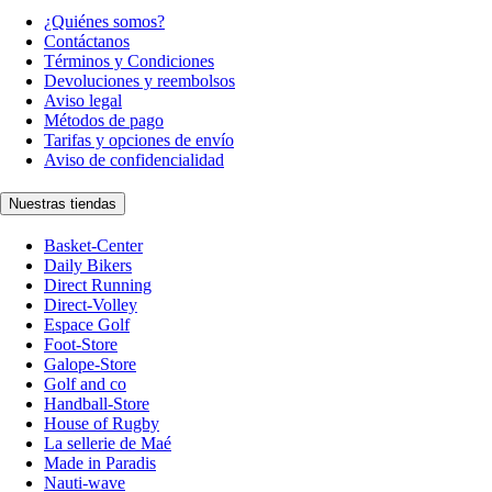
¿Quiénes somos?
Contáctanos
Términos y Condiciones
Devoluciones y reembolsos
Aviso legal
Métodos de pago
Tarifas y opciones de envío
Aviso de confidencialidad
Nuestras tiendas
Basket-Center
Daily Bikers
Direct Running
Direct-Volley
Espace Golf
Foot-Store
Galope-Store
Golf and co
Handball-Store
House of Rugby
La sellerie de Maé
Made in Paradis
Nauti-wave