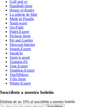
Golf and co
Handball-Store
House of Rugby
La sellerie de Maé
Made in Paradis
Nauti-wave
On-Fight
Padel-Expert
Pecheur-Store
Pet and Garden
Slowood Interior
Smash-Expert
Sneak'In
Sport is good
Training-Fit
Trek-Expert
Triathlon-Expert
TripNBikers
Vélo-Store
Winter-Expert
Suscríbete a nuestro boletín
Disfruta de un 10% al suscribirte a nuestro boletín
Suscribirse