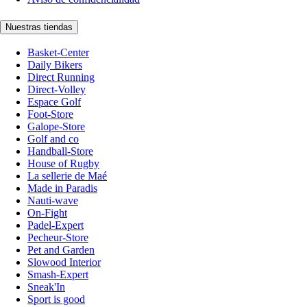
Nuestras tiendas
Basket-Center
Daily Bikers
Direct Running
Direct-Volley
Espace Golf
Foot-Store
Galope-Store
Golf and co
Handball-Store
House of Rugby
La sellerie de Maé
Made in Paradis
Nauti-wave
On-Fight
Padel-Expert
Pecheur-Store
Pet and Garden
Slowood Interior
Smash-Expert
Sneak'In
Sport is good