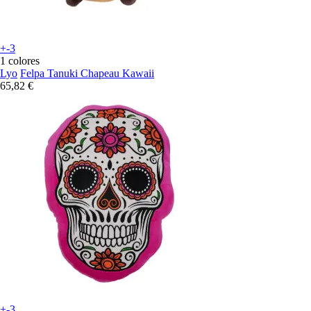
+-3
1 colores
Lyo
Felpa Tanuki Chapeau Kawaii
65,82 €
+-3