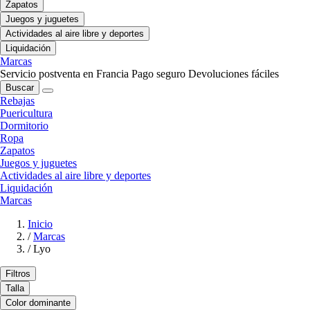
Zapatos
Juegos y juguetes
Actividades al aire libre y deportes
Liquidación
Marcas
Servicio postventa en Francia
Pago seguro
Devoluciones fáciles
Buscar
Rebajas
Puericultura
Dormitorio
Ropa
Zapatos
Juegos y juguetes
Actividades al aire libre y deportes
Liquidación
Marcas
Inicio
/
Marcas
/
Lyo
Filtros
Talla
Color dominante