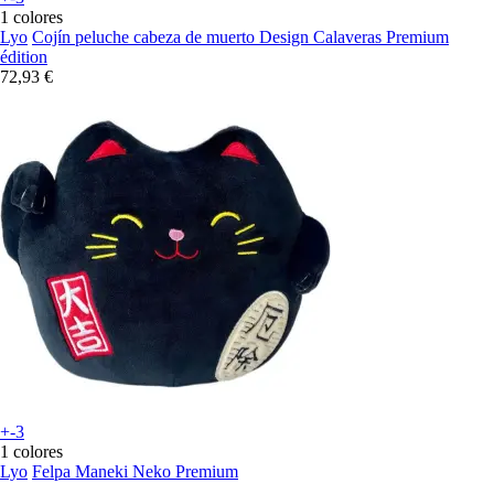
1 colores
Lyo
Cojín peluche cabeza de muerto Design Calaveras Premium
édition
72,93 €
+-3
1 colores
Lyo
Felpa Maneki Neko Premium