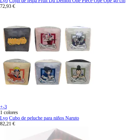
Lyo
Cojín de felpa Fruit Du Demon One Piece Ope Ope 40 cm
72,93 €
+-3
1 colores
Lyo
Cubo de peluche para niños Naruto
82,21 €