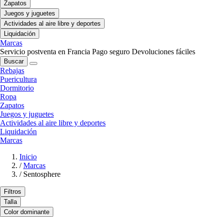
Zapatos
Juegos y juguetes
Actividades al aire libre y deportes
Liquidación
Marcas
Servicio postventa en Francia
Pago seguro
Devoluciones fáciles
Buscar
Rebajas
Puericultura
Dormitorio
Ropa
Zapatos
Juegos y juguetes
Actividades al aire libre y deportes
Liquidación
Marcas
Inicio
/
Marcas
/
Sentosphere
Filtros
Talla
Color dominante